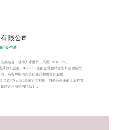
塑有限公司
的研發生產
完美結合，發揮人才優勢，采用CAD\CAM、
步的模具加工設備、0—3000克的全電腦精密塑料注塑成型
設備，為客戶提供完美的產品和優質的服務。
系為基礎,全面推行現代企業管理制度，對產品生產的全過程實
越客戶期望的精品！...