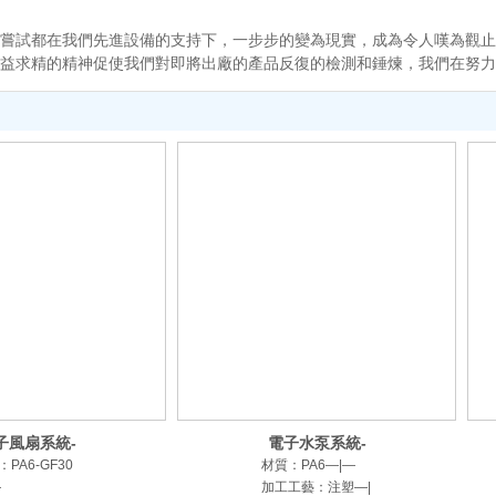
嘗試都在我們先進設備的支持下，一步步的變為現實，成為令人嘆為觀止
益求精的精神促使我們對即將出廠的產品反復的檢測和錘煉，我們在努力
子風扇系統-
電子水泵系統-
總成
殼體
PA6-GF30
材質：PA6—|—
—
加工工藝：注塑—|