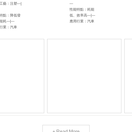
工藝：注塑—|
—
性能特點：耗能
特點：降低發
低、效率高—|—
能耗—|—
應用行業：汽車
行業：汽車
子風扇系統-
醫療器械-沖洗
護風圈
槍
PA6-GF30
材質：ABS—|—
—
加工工藝：注塑—|
+ Read More