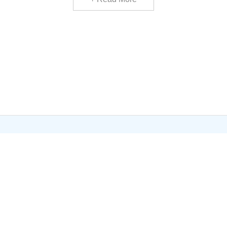
工藝：注塑—|
—
性能特點：專業，
特點：降低發
安全—|—
能耗—|—
應用行業：醫療類/
行業：汽車
骨科類/手術類